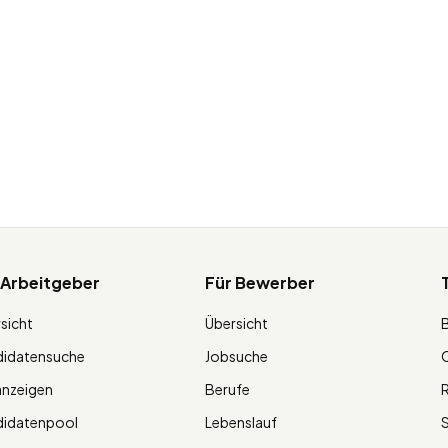
 Arbeitgeber
Für Bewerber
sicht
Übersicht
didatensuche
Jobsuche
O
anzeigen
Berufe
R
didatenpool
Lebenslauf
S