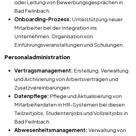
oder Leitung von Bewerbungsgesprächen in
Bad Feilnbach.
Onboarding-Prozess:
Unterstützung neuer
Mitarbeiter bei der Integration ins
Unternehmen, Organisation von
Einführungsveranstaltungen und Schulungen.
Personaladministration
Vertragsmanagement:
Erstellung, Verwaltung
und Archivierung von Arbeitsverträgen und
Zusatzvereinbarungen.
Datenpflege:
Pflege und Aktualisierung von
Mitarbeiterdaten in HR-Systemen bei diesen
Teilzeitjobs, Studentenjobs und Vollzeitjobs in
Bad Feilnbach.
Abwesenheitsmanagement:
Verwaltung von