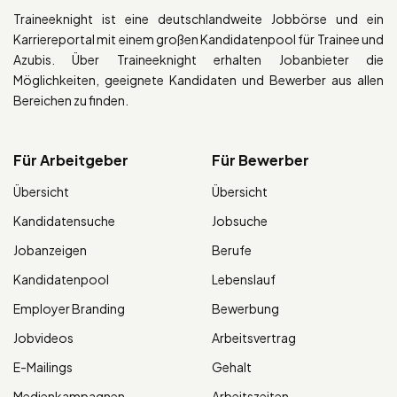
Traineeknight ist eine deutschlandweite Jobbörse und ein
Karriereportal mit einem großen Kandidatenpool für Trainee und
Azubis. Über Traineeknight erhalten Jobanbieter die
Möglichkeiten, geeignete Kandidaten und Bewerber aus allen
Bereichen zu finden.
Für Arbeitgeber
Für Bewerber
Übersicht
Übersicht
Kandidatensuche
Jobsuche
Jobanzeigen
Berufe
Kandidatenpool
Lebenslauf
Employer Branding
Bewerbung
Jobvideos
Arbeitsvertrag
E-Mailings
Gehalt
Medienkampagnen
Arbeitszeiten