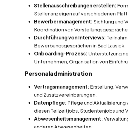
Stellenausschreibungen erstellen:
Form
Stellenanzeigen auf verschiedenen Plat
Bewerbermanagement:
Sichtung und V
Koordination von Vorstellungsgespräche
Durchführung von Interviews:
Teilnahme
Bewerbungsgesprächen in Bad Lausick.
Onboarding-Prozess:
Unterstützung neu
Unternehmen, Organisation von Einführ
Personaladministration
Vertragsmanagement:
Erstellung, Verw
und Zusatzvereinbarungen.
Datenpflege:
Pflege und Aktualisierung
diesen Teilzeitjobs, Studentenjobs und Vo
Abwesenheitsmanagement:
Verwaltun
anderen Abwesenheiten.