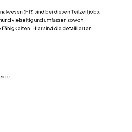
alwesen (HR) sind bei diesen Teilzeitjobs,
münd vielseitig und umfassen sowohl
 Fähigkeiten. Hier sind die detaillierten
eige