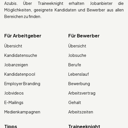
Azubis. Über Traineeknight erhalten Jobanbieter die
Möglichkeiten, geeignete Kandidaten und Bewerber aus allen
Bereichen zu finden.
Für Arbeitgeber
Für Bewerber
Übersicht
Übersicht
Kandidatensuche
Jobsuche
Jobanzeigen
Berufe
Kandidatenpool
Lebenslauf
Employer Branding
Bewerbung
Jobvideos
Arbeitsvertrag
E-Mailings
Gehalt
Medienkampagnen
Arbeitszeiten
Tipps
Traineeknight