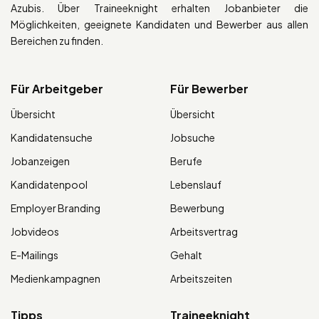
Azubis. Über Traineeknight erhalten Jobanbieter die
Möglichkeiten, geeignete Kandidaten und Bewerber aus allen
Bereichen zu finden.
Für Arbeitgeber
Für Bewerber
Übersicht
Übersicht
Kandidatensuche
Jobsuche
Jobanzeigen
Berufe
Kandidatenpool
Lebenslauf
Employer Branding
Bewerbung
Jobvideos
Arbeitsvertrag
E-Mailings
Gehalt
Medienkampagnen
Arbeitszeiten
Tipps
Traineeknight