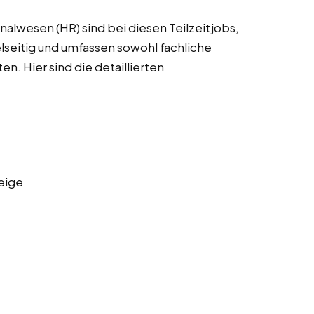
alwesen (HR) sind bei diesen Teilzeitjobs,
lseitig und umfassen sowohl fachliche
en. Hier sind die detaillierten
eige