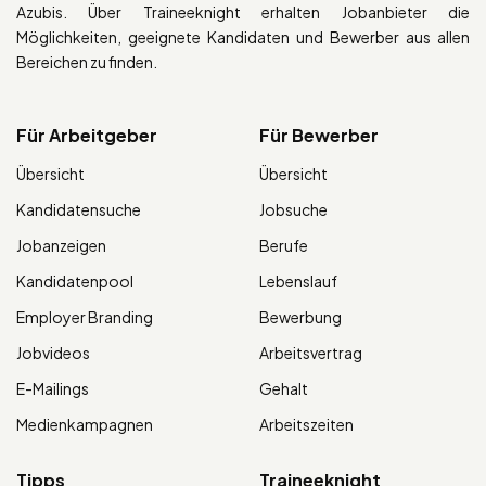
Azubis. Über Traineeknight erhalten Jobanbieter die
Möglichkeiten, geeignete Kandidaten und Bewerber aus allen
Bereichen zu finden.
Für Arbeitgeber
Für Bewerber
Übersicht
Übersicht
Kandidatensuche
Jobsuche
Jobanzeigen
Berufe
Kandidatenpool
Lebenslauf
Employer Branding
Bewerbung
Jobvideos
Arbeitsvertrag
E-Mailings
Gehalt
Medienkampagnen
Arbeitszeiten
Tipps
Traineeknight