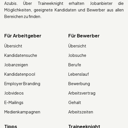
Azubis. Über Traineeknight erhalten Jobanbieter die
Möglichkeiten, geeignete Kandidaten und Bewerber aus allen
Bereichen zu finden.
Für Arbeitgeber
Für Bewerber
Übersicht
Übersicht
Kandidatensuche
Jobsuche
Jobanzeigen
Berufe
Kandidatenpool
Lebenslauf
Employer Branding
Bewerbung
Jobvideos
Arbeitsvertrag
E-Mailings
Gehalt
Medienkampagnen
Arbeitszeiten
Tipps
Traineeknight