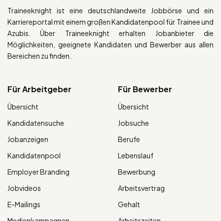
Traineeknight ist eine deutschlandweite Jobbörse und ein
Karriereportal mit einem großen Kandidatenpool für Trainee und
Azubis. Über Traineeknight erhalten Jobanbieter die
Möglichkeiten, geeignete Kandidaten und Bewerber aus allen
Bereichen zu finden.
Für Arbeitgeber
Für Bewerber
Übersicht
Übersicht
Kandidatensuche
Jobsuche
Jobanzeigen
Berufe
Kandidatenpool
Lebenslauf
Employer Branding
Bewerbung
Jobvideos
Arbeitsvertrag
E-Mailings
Gehalt
Medienkampagnen
Arbeitszeiten