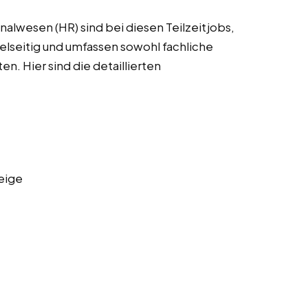
alwesen (HR) sind bei diesen Teilzeitjobs,
ielseitig und umfassen sowohl fachliche
en. Hier sind die detaillierten
eige