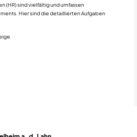
 (HR) sind vielfältig und umfassen
nts. Hier sind die detaillierten Aufgaben
eige
elheim a. d. Lahn