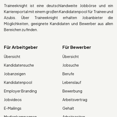
Traineeknight ist eine deutschlandweite Jobbörse und ein
Karriereportal mit einem großen Kandidatenpool für Trainee und
Azubis. Über Traineeknight erhalten Jobanbieter die
Möglichkeiten, geeignete Kandidaten und Bewerber aus allen
Bereichen zu finden.
Für Arbeitgeber
Für Bewerber
Übersicht
Übersicht
Kandidatensuche
Jobsuche
Jobanzeigen
Berufe
Kandidatenpool
Lebenslauf
Employer Branding
Bewerbung
Jobvideos
Arbeitsvertrag
E-Mailings
Gehalt
Medienkampagnen
Arbeitszeiten