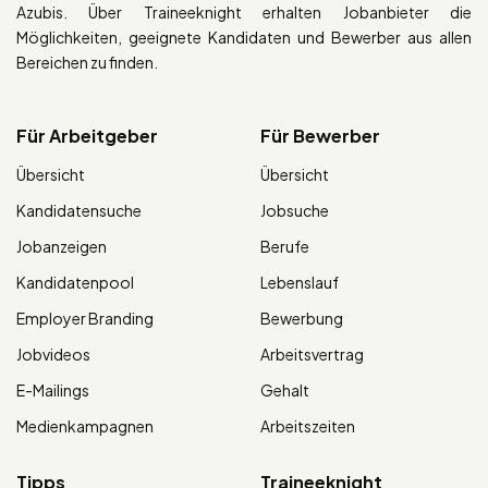
Azubis. Über Traineeknight erhalten Jobanbieter die
Möglichkeiten, geeignete Kandidaten und Bewerber aus allen
Bereichen zu finden.
Für Arbeitgeber
Für Bewerber
Übersicht
Übersicht
Kandidatensuche
Jobsuche
Jobanzeigen
Berufe
Kandidatenpool
Lebenslauf
Employer Branding
Bewerbung
Jobvideos
Arbeitsvertrag
E-Mailings
Gehalt
Medienkampagnen
Arbeitszeiten
Tipps
Traineeknight