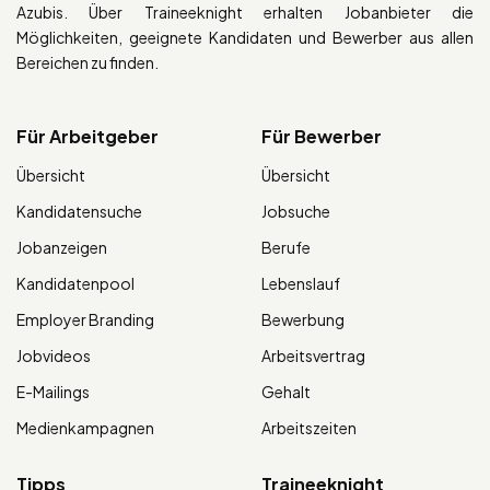
Azubis. Über Traineeknight erhalten Jobanbieter die
Möglichkeiten, geeignete Kandidaten und Bewerber aus allen
Bereichen zu finden.
Für Arbeitgeber
Für Bewerber
Übersicht
Übersicht
Kandidatensuche
Jobsuche
Jobanzeigen
Berufe
Kandidatenpool
Lebenslauf
Employer Branding
Bewerbung
Jobvideos
Arbeitsvertrag
E-Mailings
Gehalt
Medienkampagnen
Arbeitszeiten
Tipps
Traineeknight