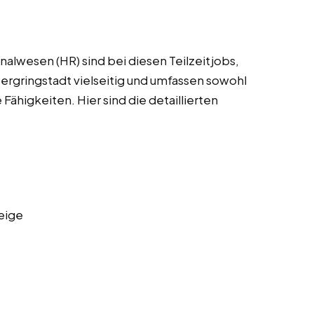
alwesen (HR) sind bei diesen Teilzeitjobs,
ergringstadt vielseitig und umfassen sowohl
 Fähigkeiten. Hier sind die detaillierten
eige