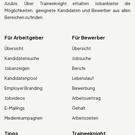
Azubis. Über Traineeknight erhalten Jobanbieter die
Möglichkeiten, geeignete Kandidaten und Bewerber aus allen
Bereichen zu finden.
Für Arbeitgeber
Für Bewerber
Übersicht
Übersicht
Kandidatensuche
Jobsuche
Jobanzeigen
Berufe
Kandidatenpool
Lebenslauf
Employer Branding
Bewerbung
Jobvideos
Arbeitsvertrag
E-Mailings
Gehalt
Medienkampagnen
Arbeitszeiten
Tipps
Traineeknight