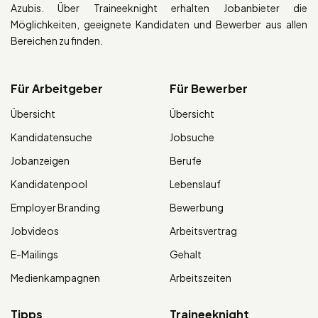
Azubis. Über Traineeknight erhalten Jobanbieter die
Möglichkeiten, geeignete Kandidaten und Bewerber aus allen
Bereichen zu finden.
Für Arbeitgeber
Für Bewerber
Übersicht
Übersicht
Kandidatensuche
Jobsuche
Jobanzeigen
Berufe
Kandidatenpool
Lebenslauf
Employer Branding
Bewerbung
Jobvideos
Arbeitsvertrag
E-Mailings
Gehalt
Medienkampagnen
Arbeitszeiten
Tipps
Traineeknight