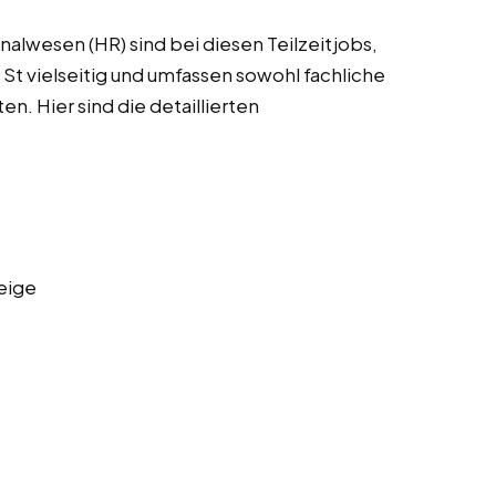
alwesen (HR) sind bei diesen Teilzeitjobs,
 St vielseitig und umfassen sowohl fachliche
en. Hier sind die detaillierten
eige