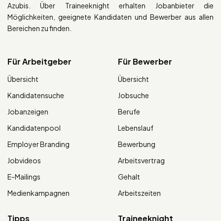
Azubis. Über Traineeknight erhalten Jobanbieter die
Möglichkeiten, geeignete Kandidaten und Bewerber aus allen
Bereichen zu finden.
Für Arbeitgeber
Für Bewerber
Übersicht
Übersicht
Kandidatensuche
Jobsuche
Jobanzeigen
Berufe
Kandidatenpool
Lebenslauf
Employer Branding
Bewerbung
Jobvideos
Arbeitsvertrag
E-Mailings
Gehalt
Medienkampagnen
Arbeitszeiten
Tipps
Traineeknight