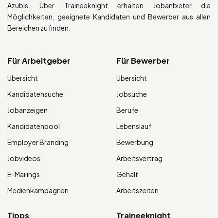
Azubis. Über Traineeknight erhalten Jobanbieter die
Möglichkeiten, geeignete Kandidaten und Bewerber aus allen
Bereichen zu finden.
Für Arbeitgeber
Für Bewerber
Übersicht
Übersicht
Kandidatensuche
Jobsuche
Jobanzeigen
Berufe
Kandidatenpool
Lebenslauf
Employer Branding
Bewerbung
Jobvideos
Arbeitsvertrag
E-Mailings
Gehalt
Medienkampagnen
Arbeitszeiten
Tipps
Traineeknight