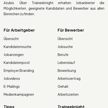
Azubis. Über Traineeknight erhalten Jobanbieter die
Möglichkeiten, geeignete Kandidaten und Bewerber aus allen
Bereichen zu finden.
Für Arbeitgeber
Für Bewerber
Übersicht
Übersicht
Kandidatensuche
Jobsuche
Jobanzeigen
Berufe
Kandidatenpool
Lebenslauf
Employer Branding
Bewerbung
Jobvideos
Arbeitsvertrag
E-Mailings
Gehalt
Medienkampagnen
Arbeitszeiten
Tipps
Traineeknight