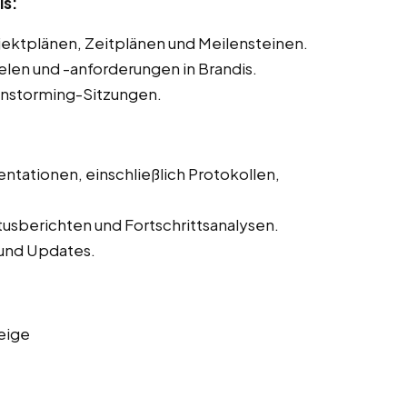
is:
ojektplänen, Zeitplänen und Meilensteinen.
ielen und -anforderungen in Brandis.
instorming-Sitzungen.
ntationen, einschließlich Protokollen,
tusberichten und Fortschrittsanalysen.
und Updates.
eige