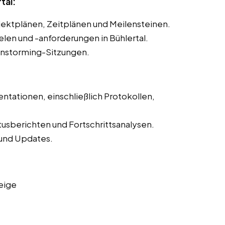
tal:
ojektplänen, Zeitplänen und Meilensteinen.
elen und -anforderungen in Bühlertal.
instorming-Sitzungen.
ntationen, einschließlich Protokollen,
tusberichten und Fortschrittsanalysen.
und Updates.
eige