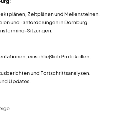
burg:
ojektplänen, Zeitplänen und Meilensteinen.
ielen und -anforderungen in Dornburg.
instorming-Sitzungen.
ntationen, einschließlich Protokollen,
tusberichten und Fortschrittsanalysen.
und Updates.
eige