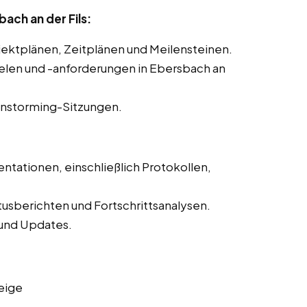
ach an der Fils:
ojektplänen, Zeitplänen und Meilensteinen.
ielen und -anforderungen in Ebersbach an
instorming-Sitzungen.
ntationen, einschließlich Protokollen,
tusberichten und Fortschrittsanalysen.
und Updates.
eige