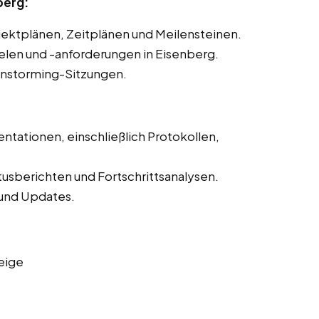
berg:
ojektplänen, Zeitplänen und Meilensteinen.
ielen und -anforderungen in Eisenberg.
instorming-Sitzungen.
ntationen, einschließlich Protokollen,
tusberichten und Fortschrittsanalysen.
und Updates.
eige