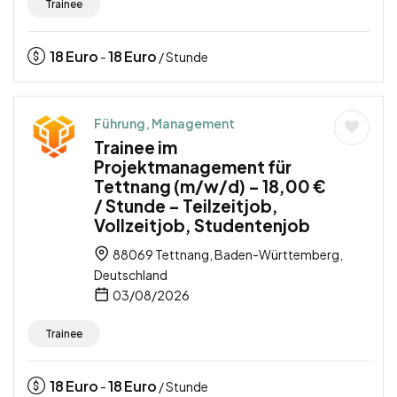
Trainee
18
Euro
18
Euro
-
/ Stunde
Führung, Management
Trainee im
Projektmanagement für
Tettnang (m/w/d) – 18,00 €
/ Stunde – Teilzeitjob,
Vollzeitjob, Studentenjob
88069 Tettnang, Baden-Württemberg,
Deutschland
03/08/2026
Trainee
18
Euro
18
Euro
-
/ Stunde