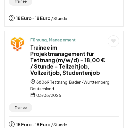
Trainee
18
Euro
18
Euro
-
/ Stunde
Führung, Management
Trainee im
Projektmanagement für
Tettnang (m/w/d) – 18,00 €
/ Stunde – Teilzeitjob,
Vollzeitjob, Studentenjob
88069 Tettnang, Baden-Württemberg,
Deutschland
03/08/2026
Trainee
18
Euro
18
Euro
-
/ Stunde