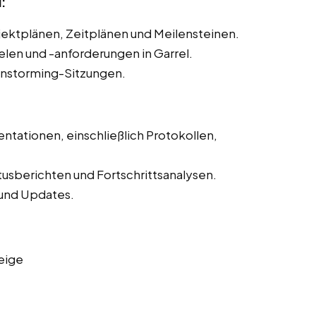
:
ojektplänen, Zeitplänen und Meilensteinen.
ielen und -anforderungen in Garrel.
instorming-Sitzungen.
ntationen, einschließlich Protokollen,
tusberichten und Fortschrittsanalysen.
und Updates.
eige