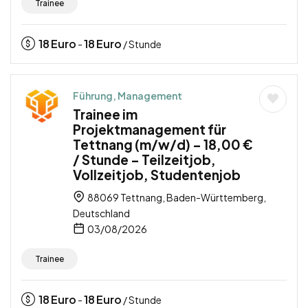
Trainee
18
Euro
18
Euro
-
/ Stunde
Führung, Management
Trainee im
Projektmanagement für
Tettnang (m/w/d) – 18,00 €
/ Stunde – Teilzeitjob,
Vollzeitjob, Studentenjob
88069 Tettnang, Baden-Württemberg,
Deutschland
03/08/2026
Trainee
18
Euro
18
Euro
-
/ Stunde