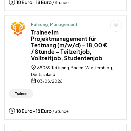
18
Euro
18
Euro
-
/ Stunde
Führung, Management
Trainee im
Projektmanagement für
Tettnang (m/w/d) – 18,00 €
/ Stunde – Teilzeitjob,
Vollzeitjob, Studentenjob
88069 Tettnang, Baden-Württemberg,
Deutschland
03/08/2026
Trainee
18
Euro
18
Euro
-
/ Stunde