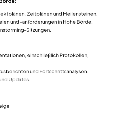
 Börde:
ojektplänen, Zeitplänen und Meilensteinen.
zielen und -anforderungen in Hohe Börde.
instorming-Sitzungen.
ntationen, einschließlich Protokollen,
tusberichten und Fortschrittsanalysen.
und Updates.
eige