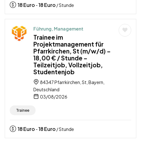
18
Euro
18
Euro
-
/ Stunde
Führung, Management
Trainee im
Projektmanagement für
Pfarrkirchen, St (m/w/d) –
18,00 € / Stunde –
Teilzeitjob, Vollzeitjob,
Studentenjob
84347 Pfarrkirchen, St, Bayern,
Deutschland
03/08/2026
Trainee
18
Euro
18
Euro
-
/ Stunde