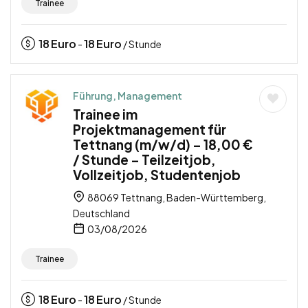
Trainee
18
Euro
18
Euro
-
/ Stunde
Führung, Management
Trainee im
Projektmanagement für
Tettnang (m/w/d) – 18,00 €
/ Stunde – Teilzeitjob,
Vollzeitjob, Studentenjob
88069 Tettnang, Baden-Württemberg,
Deutschland
03/08/2026
Trainee
18
Euro
18
Euro
-
/ Stunde