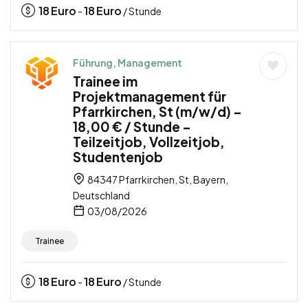
18
Euro
18
Euro
-
/ Stunde
Führung, Management
Trainee im
Projektmanagement für
Pfarrkirchen, St (m/w/d) –
18,00 € / Stunde –
Teilzeitjob, Vollzeitjob,
Studentenjob
84347 Pfarrkirchen, St, Bayern,
Deutschland
03/08/2026
Trainee
18
Euro
18
Euro
-
/ Stunde