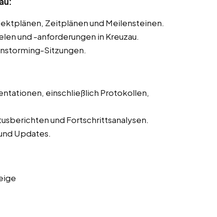
au:
ojektplänen, Zeitplänen und Meilensteinen.
ielen und -anforderungen in Kreuzau.
instorming-Sitzungen.
ntationen, einschließlich Protokollen,
tusberichten und Fortschrittsanalysen.
und Updates.
eige