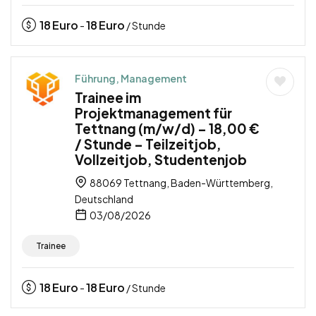
18
Euro
18
Euro
-
/ Stunde
Führung, Management
Trainee im
Projektmanagement für
Tettnang (m/w/d) – 18,00 €
/ Stunde – Teilzeitjob,
Vollzeitjob, Studentenjob
88069 Tettnang, Baden-Württemberg,
Deutschland
03/08/2026
Trainee
18
Euro
18
Euro
-
/ Stunde