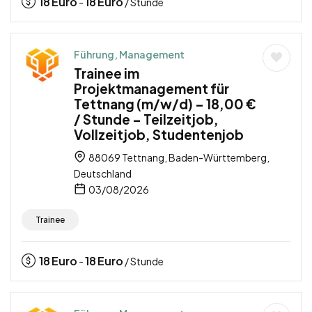
18
Euro
18
Euro
-
/ Stunde
Führung, Management
Trainee im
Projektmanagement für
Tettnang (m/w/d) – 18,00 €
/ Stunde – Teilzeitjob,
Vollzeitjob, Studentenjob
88069 Tettnang, Baden-Württemberg,
Deutschland
03/08/2026
Trainee
18
Euro
18
Euro
-
/ Stunde