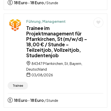
18
Euro
18
Euro
-
/ Stunde
Führung, Management
Trainee im
Projektmanagement für
Pfarrkirchen, St (m/w/d) –
18,00 € / Stunde –
Teilzeitjob, Vollzeitjob,
Studentenjob
84347 Pfarrkirchen, St, Bayern,
Deutschland
03/08/2026
Trainee
18
Euro
18
Euro
-
/ Stunde