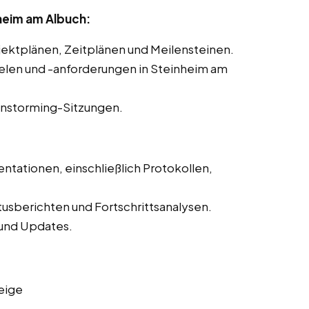
heim am Albuch:
ojektplänen, Zeitplänen und Meilensteinen.
zielen und -anforderungen in Steinheim am
instorming-Sitzungen.
ntationen, einschließlich Protokollen,
tusberichten und Fortschrittsanalysen.
und Updates.
eige