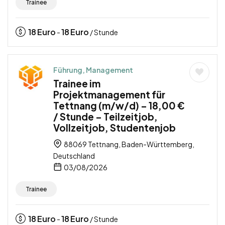
Trainee
18
Euro
18
Euro
-
/ Stunde
Führung, Management
Trainee im
Projektmanagement für
Tettnang (m/w/d) – 18,00 €
/ Stunde – Teilzeitjob,
Vollzeitjob, Studentenjob
88069 Tettnang, Baden-Württemberg,
Deutschland
03/08/2026
Trainee
18
Euro
18
Euro
-
/ Stunde