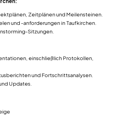
irchen:
ojektplänen, Zeitplänen und Meilensteinen.
ielen und -anforderungen in Taufkirchen.
instorming-Sitzungen.
ntationen, einschließlich Protokollen,
tusberichten und Fortschrittsanalysen.
und Updates.
eige