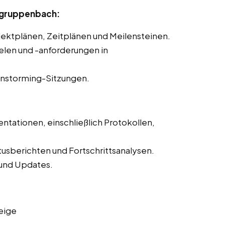
ergruppenbach:
ojektplänen, Zeitplänen und Meilensteinen.
ielen und -anforderungen in
instorming-Sitzungen.
ntationen, einschließlich Protokollen,
tusberichten und Fortschrittsanalysen.
und Updates.
eige