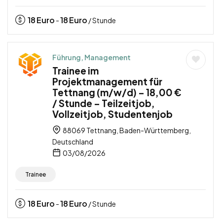
18
Euro
18
Euro
-
/ Stunde
Führung, Management
Trainee im
Projektmanagement für
Tettnang (m/w/d) – 18,00 €
/ Stunde – Teilzeitjob,
Vollzeitjob, Studentenjob
88069 Tettnang, Baden-Württemberg,
Deutschland
03/08/2026
Trainee
18
Euro
18
Euro
-
/ Stunde