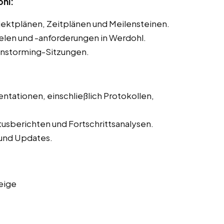
ohl:
ojektplänen, Zeitplänen und Meilensteinen.
ielen und -anforderungen in Werdohl.
instorming-Sitzungen.
ntationen, einschließlich Protokollen,
tusberichten und Fortschrittsanalysen.
und Updates.
eige