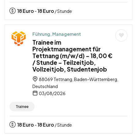
18
Euro
18
Euro
-
/ Stunde
Führung, Management
Trainee im
Projektmanagement für
Tettnang (m/w/d) – 18,00 €
/ Stunde – Teilzeitjob,
Vollzeitjob, Studentenjob
88069 Tettnang, Baden-Württemberg,
Deutschland
03/08/2026
Trainee
18
Euro
18
Euro
-
/ Stunde