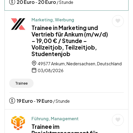
20
Euro
20
Euro
-
/ Stunde
Marketing, Werbung
Trainee in Marketing und
Vertrieb für Ankum (m/w/d)
– 19,00 € / Stunde –
Vollzeitjob, Teilzeitjob,
Studentenjob
49577 Ankum, Niedersachsen, Deutschland
03/08/2026
Trainee
19
Euro
19
Euro
-
/ Stunde
Führung, Management
Trainee im
Projektmanagement für