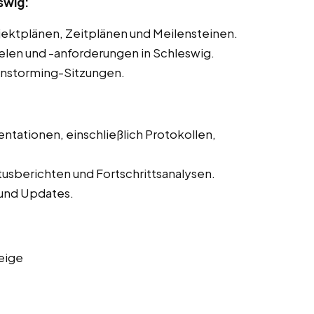
swig:
ojektplänen, Zeitplänen und Meilensteinen.
ielen und -anforderungen in Schleswig.
instorming-Sitzungen.
ntationen, einschließlich Protokollen,
tusberichten und Fortschrittsanalysen.
und Updates.
eige