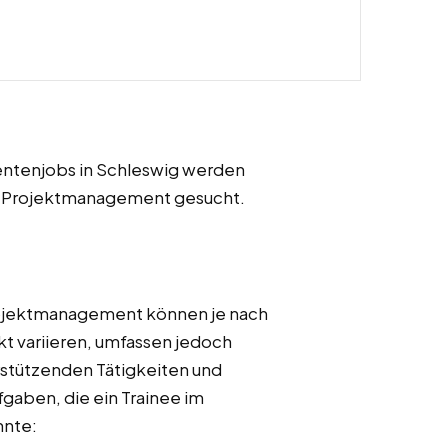
udentenjobs in Schleswig werden
im Projektmanagement gesucht.
rojektmanagement können je nach
t variieren, umfassen jedoch
rstützenden Tätigkeiten und
fgaben, die ein Trainee im
nte: