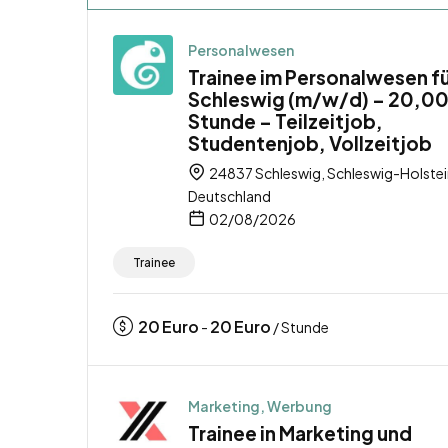
Personalwesen
Trainee im Personalwesen f
Schleswig (m/w/d) – 20,00
Stunde – Teilzeitjob,
Studentenjob, Vollzeitjob
24837 Schleswig, Schleswig-Holstei
Deutschland
02/08/2026
Trainee
20
Euro
20
Euro
-
/ Stunde
Marketing, Werbung
Trainee in Marketing und