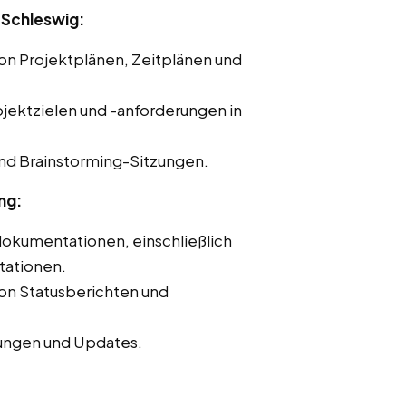
 Schleswig:
von Projektplänen, Zeitplänen und
ojektzielen und -anforderungen in
nd Brainstorming-Sitzungen.
ng:
dokumentationen, einschließlich
tationen.
von Statusberichten und
ungen und Updates.