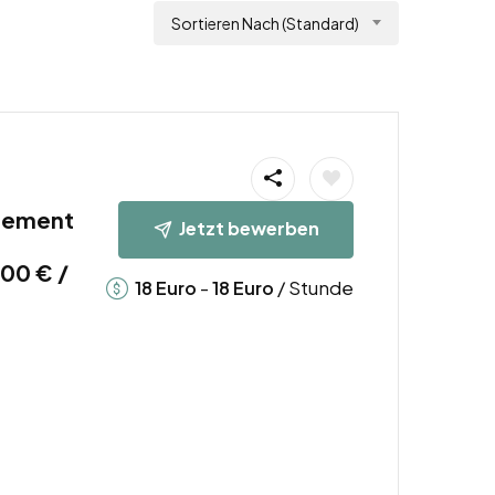
Sortieren Nach (Standard)
gement
Jetzt bewerben
00 € /
-
/ Stunde
18
Euro
18
Euro
b