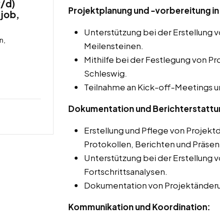
w/d)
Projektplanung und -vorbereitung in
tjob,
Unterstützung bei der Erstellung 
n,
Meilensteinen.
Mithilfe bei der Festlegung von Pr
Schleswig.
Teilnahme an Kick-off-Meetings u
Dokumentation und Berichterstattu
Erstellung und Pflege von Projekt
Protokollen, Berichten und Präsen
Unterstützung bei der Erstellung 
Fortschrittsanalysen.
Dokumentation von Projektänder
Kommunikation und Koordination: