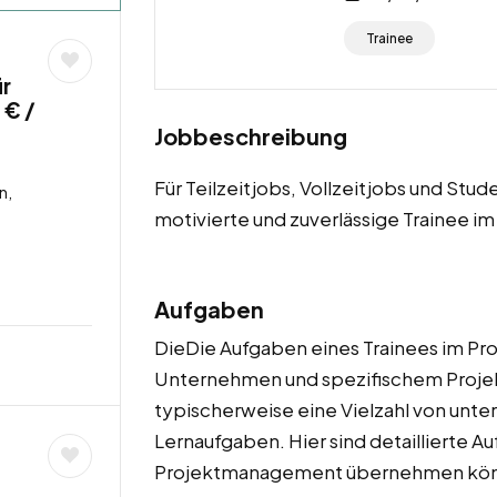
Trainee
ür
 € /
Jobbeschreibung
Für Teilzeitjobs, Vollzeitjobs und St
n,
motivierte und zuverlässige Trainee 
Aufgaben
DieDie Aufgaben eines Trainees im P
Unternehmen und spezifischem Projek
typischerweise eine Vielzahl von unte
Lernaufgaben. Hier sind detaillierte Au
Projektmanagement übernehmen kön